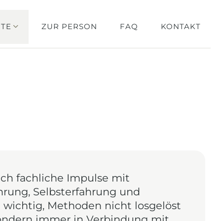
Navigation
TE
ZUR PERSON
FAQ
KONTAKT
überspringen
ich fachliche Impulse mit
ahrung, Selbsterfahrung und
st wichtig, Methoden nicht losgelöst
sondern immer in Verbindung mit