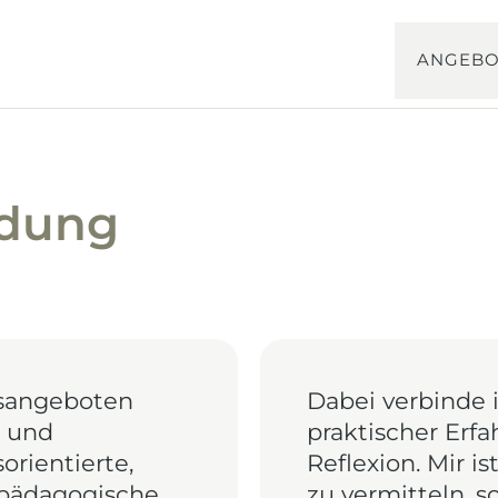
ANGEBO
ldung
gsangeboten
Dabei verbinde 
n und
praktischer Erf
rientierte,
Reflexion. Mir i
e pädagogische
zu vermitteln, 