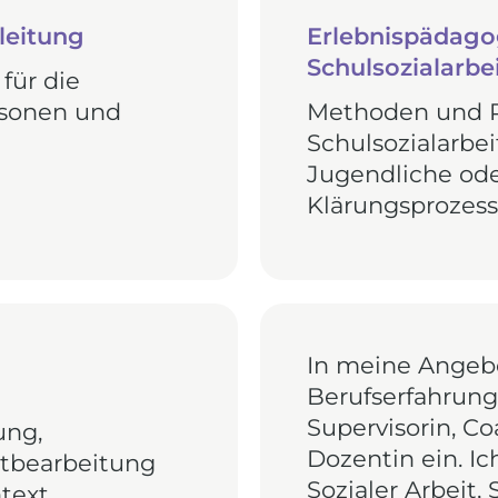
gleitung
Erlebnispädago
Schulsozialarb
für die
rsonen und
Methoden und Re
Schulsozialarbei
Jugendliche ode
Klärungsprozess
In meine Angebo
Berufserfahrunge
Supervisorin, C
ung,
Dozentin ein. Ic
ktbearbeitung
Sozialer Arbeit,
text.