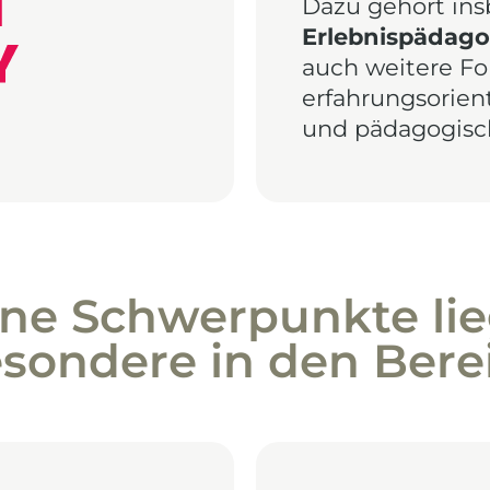
Dazu gehört in
Erlebnispädago
auch weitere F
erfahrungsorien
und pädagogisch
ne Schwerpunkte li
esondere in den Bere