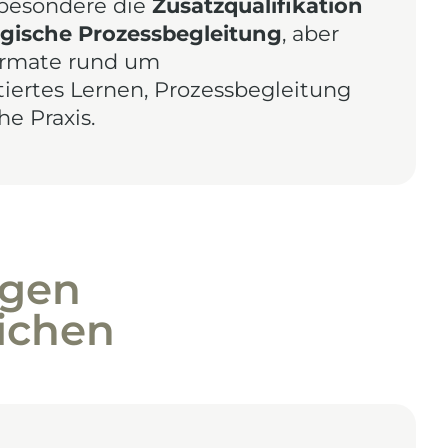
sbesondere die
Zusatzqualifikation
gische Prozessbegleitung
, aber
ormate rund um
tiertes Lernen, Prozessbegleitung
e Praxis.
egen
ichen