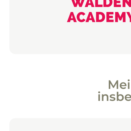
Mei
insb