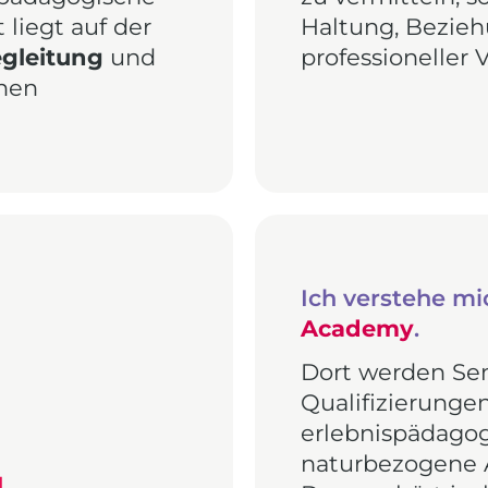
liegt auf der
Haltung, Bezieh
gleitung
und
professioneller
chen
Ich verstehe mi
Academy
.
Dort werden Se
Qualifizierunge
erlebnispädagog
naturbezogene 