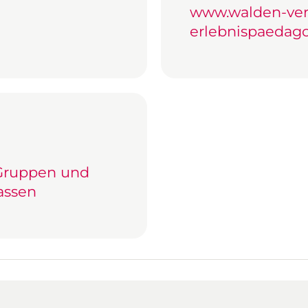
www.walden-verei
erlebnispaedago
 Gruppen und
assen